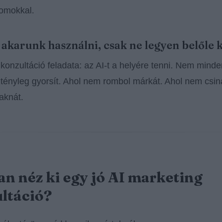
omokkal.
t akarunk használni, csak ne legyen belőle 
 konzultáció feladata: az AI-t a helyére tenni. Nem mind
tényleg gyorsít. Ahol nem rombol márkát. Ahol nem csin
 aknát.
n néz ki egy jó AI marketing
ltáció?