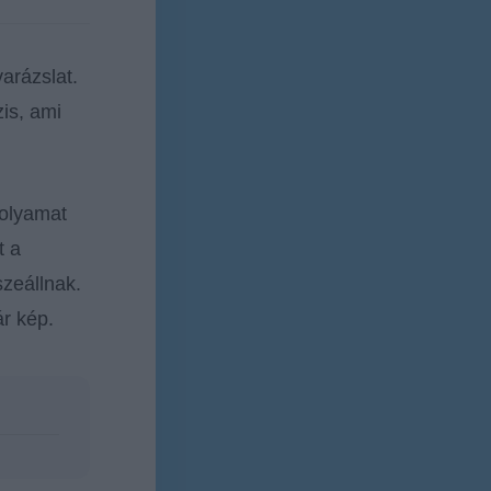
arázslat.
is, ami
folyamat
t a
zeállnak.
r kép.