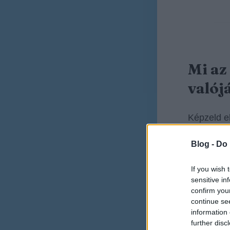
Mi az
valój
Képzeld e
Blog -
Do 
Vanna
visszat
If you wish 
sensitive in
Vanna
confirm you
continue se
pontsz
information 
further disc
Vanna