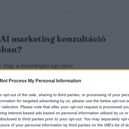
 AI marketing konzultáció
ában?
l, hogy a marketinged egy város.
Not Process My Personal Information
k
forgalmas utcák
(organikus csatornák, márka-keresés
érő vásárlók).
to opt-out of the sale, sharing to third parties, or processing of your per
formation for targeted advertising by us, please use the below opt-out s
k
dugók
(dráguló CPC, alacsony konverzió, gyenge min
r selection. Please note that after your opt-out request is processed y
eing interest-based ads based on personal information utilized by us or
ám).
disclosed to third parties prior to your opt-out. You may separately opt-
losure of your personal information by third parties on the IAB’s list of
k
eltévedt turisták
(rossz célzás, félreértett keresési sz