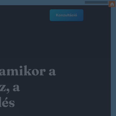
Konzultáció
 amikor a
z, a
dés