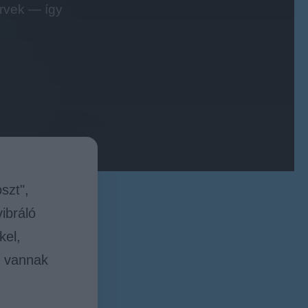
ervek — így
szt",
ibráló
kel,
t vannak