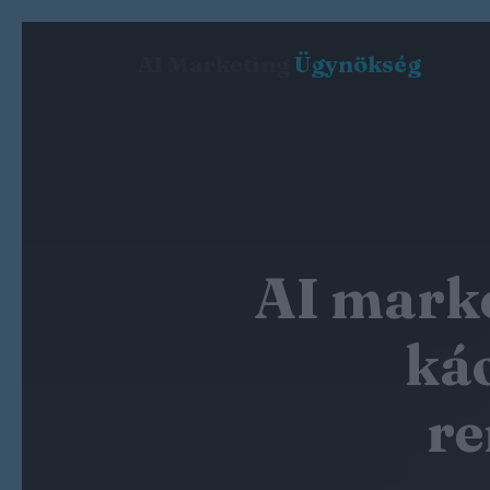
AI Marketing
Ügynökség
AI marke
káo
re