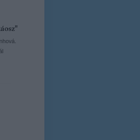
káosz"
enhová.
ál