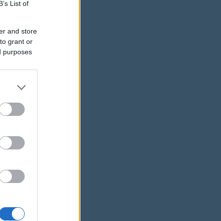
B’s List of
er and store
to grant or
ed purposes
 hogy
 közben