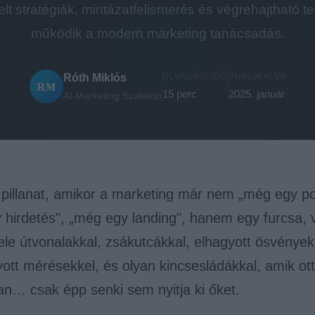
lt stratégiák, mintázatfelismerés és végrehajtható t
működik a modern marketing tanácsadás.
Róth Miklós
OLVASÁSI IDŐ
PUBLIKÁLVA
RM
15 perc
2025. január
AI Marketing Szakértő
 pillanat, amikor a marketing már nem „még egy po
hirdetés", „még egy landing", hanem egy furcsa, v
ele útvonalakkal, zsákutcákkal, elhagyott ösvények
ott mérésekkel, és olyan kincsesládákkal, amik ot
an… csak épp senki sem nyitja ki őket.