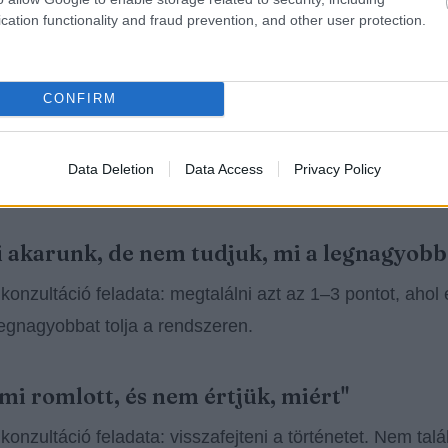
cation functionality and fraud prevention, and other user protection.
mozognak, de nem úgy, ahogy kellene. A leadek jönnek
 forgalom nő, de a bevétel nem. A hirdetés költ, de nem 
CONFIRM
 látogatókat, de a telefon nem csörög.
Data Deletion
Data Access
Privacy Policy
 tipikus helyzet:
i akarunk, de nem tudjuk, mi a legnagyobb
 konzultáció feladata: megtalálni azt az 1–3 pontot, ahol 
egnagyobbat tolja a rendszeren.
ami romlott, és nem értjük, miért"
 konzultáció feladata: visszafejteni a történetet. Nem talá