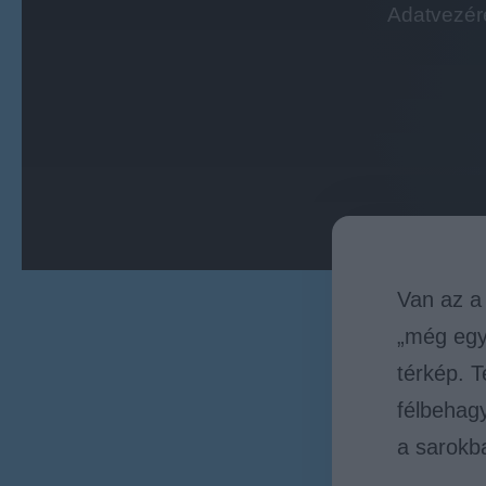
Adatvezére
Van az a
„még egy 
térkép. T
félbehagy
a sarokb