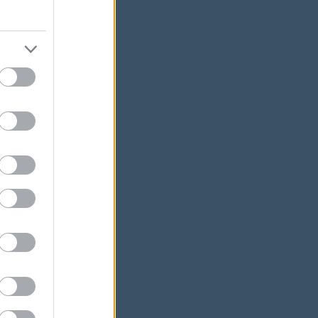
ációt
n".