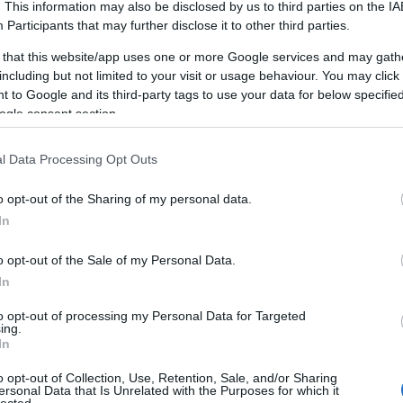
. This information may also be disclosed by us to third parties on the
IA
Participants
that may further disclose it to other third parties.
nnak azok a
sötét sikátorok
, ahová senki sem néz be
 that this website/app uses one or more Google services and may gath
iány, hibás attribúció, rosszul beállított események).
including but not limited to your visit or usage behaviour. You may click 
 to Google and its third-party tags to use your data for below specifi
eting konzultáció nem attól „AI", hogy mindenre ráírjuk,
ogle consent section.
s intelligencia. Attól az, hogy
az adatot, a tartalmat, a
l Data Processing Opt Outs
at és a döntéseket egyetlen rendszerként kezeli
— és
ál gyorsítónak, nagyítónak, és néha fémdetektornak.
o opt-out of the Sharing of my personal data.
In
o opt-out of the Sale of my Personal Data.
onzultáció célja nem az, hogy kapsz egy „szép
In
tációt".
to opt-out of processing my Personal Data for Targeted
, hogy kapj:
ing.
In
ta képet
(mi történik most),
o opt-out of Collection, Use, Retention, Sale, and/or Sharing
ersonal Data that Is Unrelated with the Purposes for which it
okozati logikát
(miért történik),
lected.