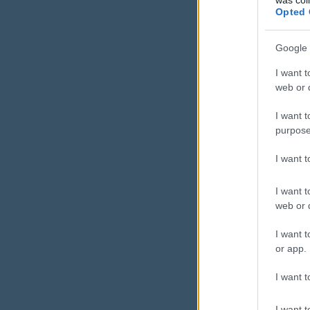
Opted 
prio
Google 
és 
I want t
web or d
I want t
Nem több 
purpose
I want 
I want t
web or d
I want t
Mikor
or app.
kérni
I want t
A legtöbbe
I want t