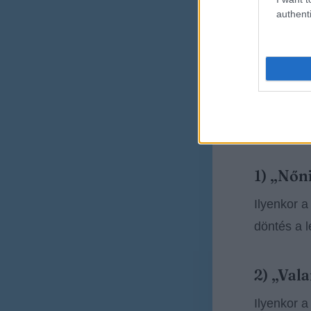
authenti
A számok 
rosszak. A
A SEO hoz
Van három
1) „Nőn
Ilyenkor a
döntés a l
2) „Val
Ilyenkor a