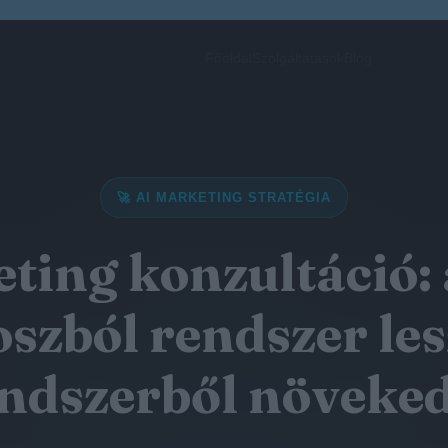
Főoldal
Szolgáltatások
Blog
🚀 AI MARKETING STRATÉGIA
ting konzultáció:
szból rendszer les
ndszerből növeke