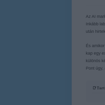
Az AI mar
Inkább lab
után hirte
És amiko
kap egy ex
különös k
Pont úgy,
📑 Tar