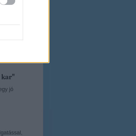
, de
ad vissza.
 kar"
egy jó
lgatással,