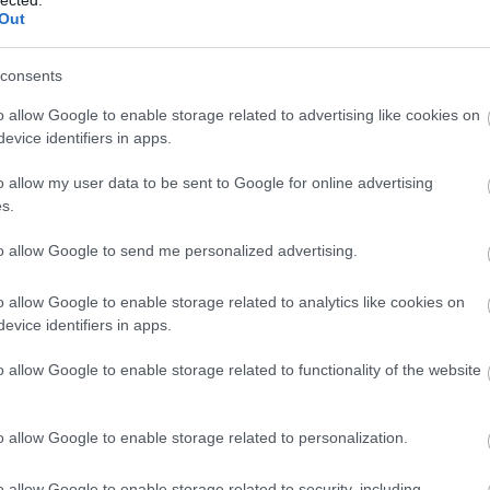
Out
ritási sorrendet
(mihez nyúlj először),
consents
egy
végrehajtható tervet
(mit csinálsz holnap reggel).
o allow Google to enable storage related to advertising like cookies on
evice identifiers in apps.
o allow my user data to be sent to Google for online advertising
információ.
Kevesebb zaj.
s.
to allow Google to send me personalized advertising.
o allow Google to enable storage related to analytics like cookies on
evice identifiers in apps.
o allow Google to enable storage related to functionality of the website
 érdemes AI marketing konzult
?
o allow Google to enable storage related to personalization.
n akkor keresnek tanácsadást, amikor valami „érthetetle
o allow Google to enable storage related to security, including