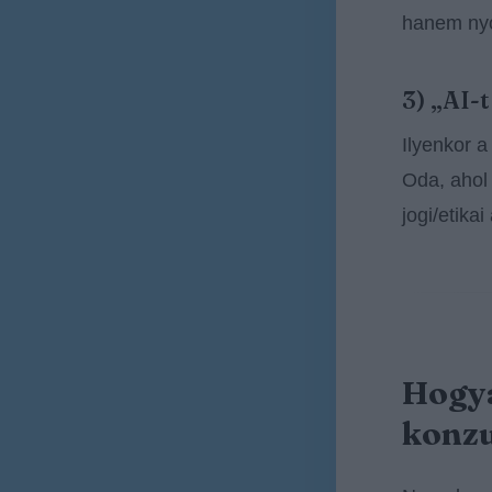
hanem ny
3) „AI-
Ilyenkor a
Oda, ahol 
jogi/etikai
Hogya
konzu