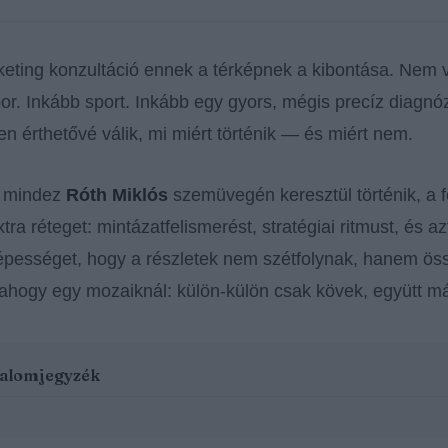
keting konzultáció ennek a térképnek a kibontása. Nem v
or. Inkább sport. Inkább egy gyors, mégis precíz diagnóz
len érthetővé válik, mi miért történik — és miért nem.
r mindez
Róth Miklós
szemüvegén keresztül történik, a 
tra réteget: mintázatfelismerést, stratégiai ritmust, és az
épességet, hogy a részletek nem szétfolynak, hanem öss
 ahogy egy mozaiknál: külön-külön csak kövek, együtt má
talomjegyzék