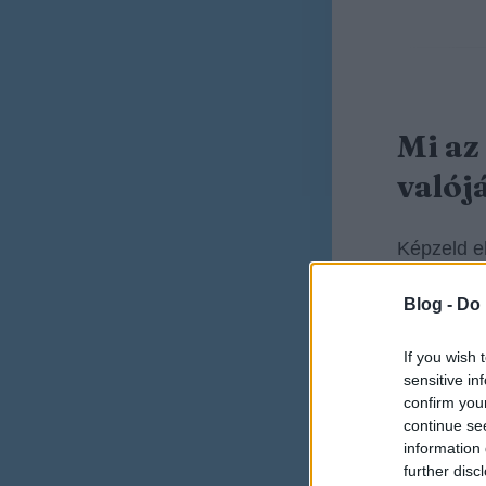
Mi az
valój
Képzeld e
Blog -
Do 
Vanna
visszat
If you wish 
sensitive in
Vanna
confirm you
continue se
pontsz
information 
further disc
Vanna