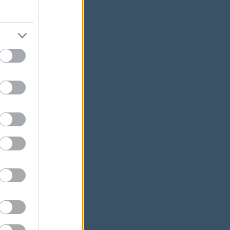
ációt
n".