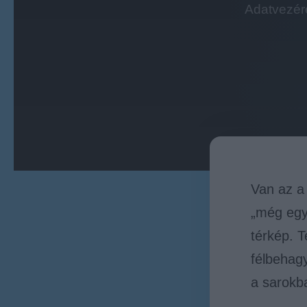
Adatvezére
Van az a
„még egy 
térkép. T
félbehagy
a sarokb