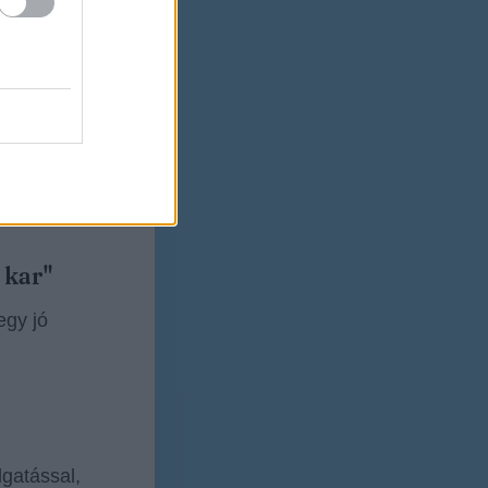
, de
ad vissza.
 kar"
egy jó
lgatással,