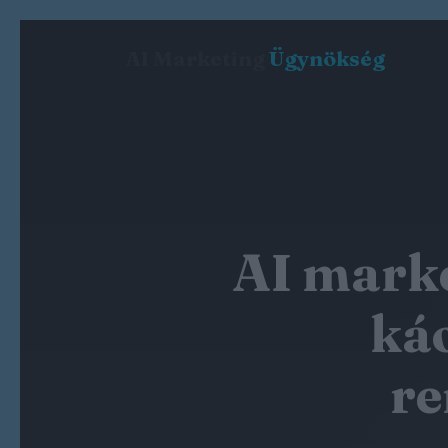
AI Marketing
Ügynökség
AI marke
káo
re