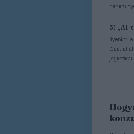
hanem ny
3) „AI-
Ilyenkor a
Oda, ahol 
jogi/etikai
Hogya
konzu