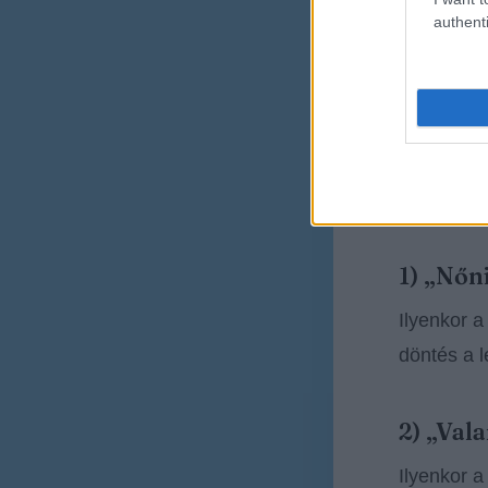
authenti
A számok 
rosszak. A
A SEO hoz
Van három
1) „Nőn
Ilyenkor a
döntés a l
2) „Val
Ilyenkor a