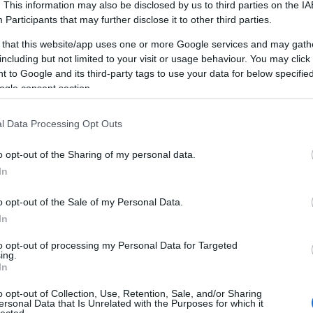
. This information may also be disclosed by us to third parties on the
IA
Participants
that may further disclose it to other third parties.
nnak azok a
sötét sikátorok
, ahová senki sem néz be
 that this website/app uses one or more Google services and may gath
iány, hibás attribúció, rosszul beállított események).
including but not limited to your visit or usage behaviour. You may click 
 to Google and its third-party tags to use your data for below specifi
eting konzultáció nem attól „AI", hogy mindenre ráírjuk,
ogle consent section.
s intelligencia. Attól az, hogy
az adatot, a tartalmat, a
l Data Processing Opt Outs
at és a döntéseket egyetlen rendszerként kezeli
— és
ál gyorsítónak, nagyítónak, és néha fémdetektornak.
o opt-out of the Sharing of my personal data.
In
o opt-out of the Sale of my Personal Data.
onzultáció célja nem az, hogy kapsz egy „szép
In
tációt".
to opt-out of processing my Personal Data for Targeted
, hogy kapj:
ing.
In
ta képet
(mi történik most),
o opt-out of Collection, Use, Retention, Sale, and/or Sharing
ersonal Data that Is Unrelated with the Purposes for which it
okozati logikát
(miért történik),
lected.