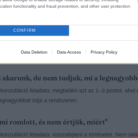
cation functionality and fraud prevention, and other user protection.
mozognak, de nem úgy, ahogy kellene. A leadek jönnek
 forgalom nő, de a bevétel nem. A hirdetés költ, de nem 
CONFIRM
 látogatókat, de a telefon nem csörög.
Data Deletion
Data Access
Privacy Policy
 tipikus helyzet:
i akarunk, de nem tudjuk, mi a legnagyobb
 konzultáció feladata: megtalálni azt az 1–3 pontot, ahol 
egnagyobbat tolja a rendszeren.
ami romlott, és nem értjük, miért"
 konzultáció feladata: visszafejteni a történetet. Nem talá