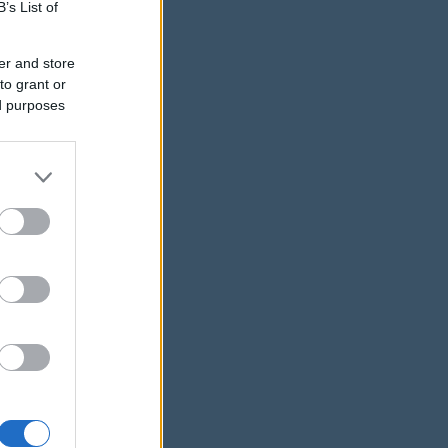
B’s List of
er and store
to grant or
ed purposes
 hogy
 közben