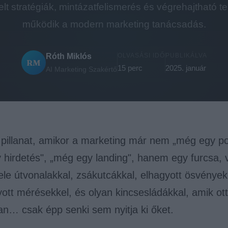
lt stratégiák, mintázatfelismerés és végrehajtható t
működik a modern marketing tanácsadás.
Róth Miklós
OLVASÁSI IDŐ
PUBLIKÁLVA
RM
15 perc
2025. január
AI Marketing Szakértő
 pillanat, amikor a marketing már nem „még egy po
hirdetés", „még egy landing", hanem egy furcsa, v
ele útvonalakkal, zsákutcákkal, elhagyott ösvények
ott mérésekkel, és olyan kincsesládákkal, amik ot
an… csak épp senki sem nyitja ki őket.