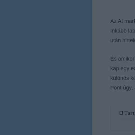
Az AI mar
Inkább lab
után hirte
És amiko
kap egy ex
különös k
Pont úgy,
📑 Tar