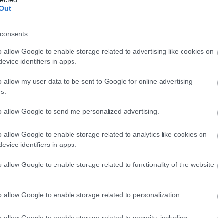
Out
ritási sorrendet
(mihez nyúlj először),
consents
egy
végrehajtható tervet
(mit csinálsz holnap reggel).
o allow Google to enable storage related to advertising like cookies on
evice identifiers in apps.
o allow my user data to be sent to Google for online advertising
információ.
Kevesebb zaj.
s.
to allow Google to send me personalized advertising.
o allow Google to enable storage related to analytics like cookies on
evice identifiers in apps.
o allow Google to enable storage related to functionality of the website
 érdemes AI marketing konzult
?
o allow Google to enable storage related to personalization.
n akkor keresnek tanácsadást, amikor valami „érthetetle
o allow Google to enable storage related to security, including