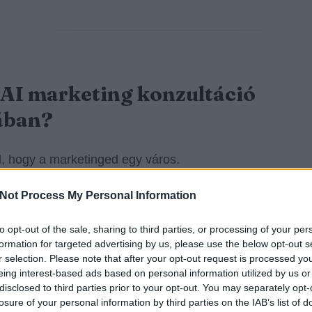
 AI marketing konzultáció
ában?
l, hogy a marketinged egy város.
Not Process My Personal Information
k
forgalmas utcák
(organikus csatornák, márka-keresés
érő vásárlók).
to opt-out of the sale, sharing to third parties, or processing of your per
formation for targeted advertising by us, please use the below opt-out s
k
dugók
(dráguló CPC, alacsony konverzió, gyenge min
r selection. Please note that after your opt-out request is processed y
eing interest-based ads based on personal information utilized by us or
ám).
disclosed to third parties prior to your opt-out. You may separately opt-
losure of your personal information by third parties on the IAB’s list of
k
eltévedt turisták
(rossz célzás, félreértett keresési sz