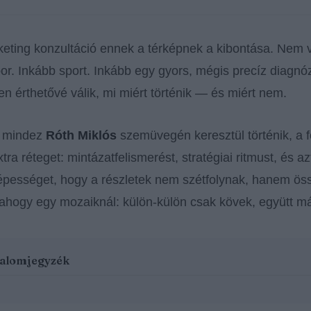
keting konzultáció ennek a térképnek a kibontása. Nem v
or. Inkább sport. Inkább egy gyors, mégis precíz diagnóz
len érthetővé válik, mi miért történik — és miért nem.
r mindez
Róth Miklós
szemüvegén keresztül történik, a 
tra réteget: mintázatfelismerést, stratégiai ritmust, és az
épességet, hogy a részletek nem szétfolynak, hanem öss
 ahogy egy mozaiknál: külön-külön csak kövek, együtt má
talomjegyzék