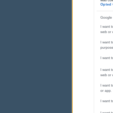
Opted 
prio
Google 
és 
I want t
web or d
I want t
Nem több 
purpose
I want 
I want t
web or d
I want t
Mikor
or app.
kérni
I want t
A legtöbbe
I want t