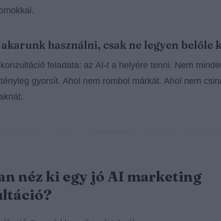
omokkal.
t akarunk használni, csak ne legyen belőle 
 konzultáció feladata: az AI-t a helyére tenni. Nem mind
tényleg gyorsít. Ahol nem rombol márkát. Ahol nem csin
 aknát.
n néz ki egy jó AI marketing
ltáció?