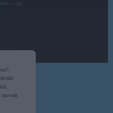
ervek — így
szt",
ibráló
kel,
t vannak