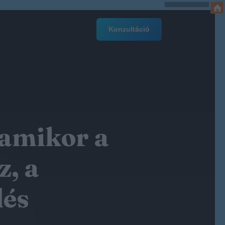
Konzultáció
 amikor a
z, a
dés