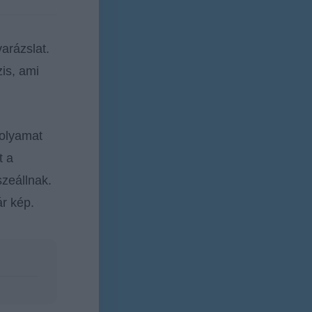
arázslat.
is, ami
folyamat
t a
zeállnak.
r kép.