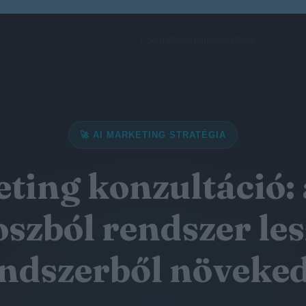
Főoldal
Szolgáltatások
Blog
🚀 AI MARKETING STRATÉGIA
ting konzultáció:
szból rendszer les
ndszerből növeke