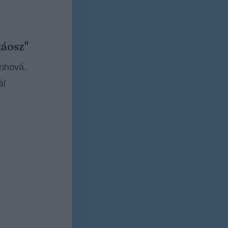
káosz"
enhová.
ál