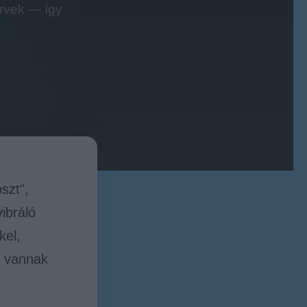
ervek — így
szt",
ibráló
kel,
t vannak