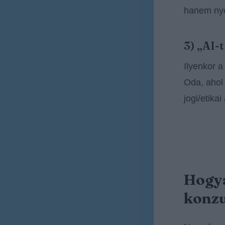
hanem ny
3) „AI-
Ilyenkor a
Oda, ahol 
jogi/etikai
Hogya
konzu