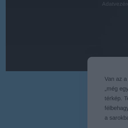
Adatvezére
Van az a
„még egy 
térkép. T
félbehagy
a sarokb