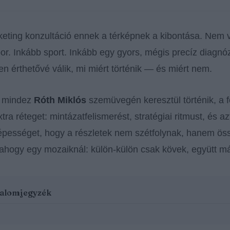
keting konzultáció ennek a térképnek a kibontása. Nem v
or. Inkább sport. Inkább egy gyors, mégis precíz diagnóz
len érthetővé válik, mi miért történik — és miért nem.
r mindez
Róth Miklós
szemüvegén keresztül történik, a 
tra réteget: mintázatfelismerést, stratégiai ritmust, és az
épességet, hogy a részletek nem szétfolynak, hanem öss
 ahogy egy mozaiknál: külön-külön csak kövek, együtt má
talomjegyzék