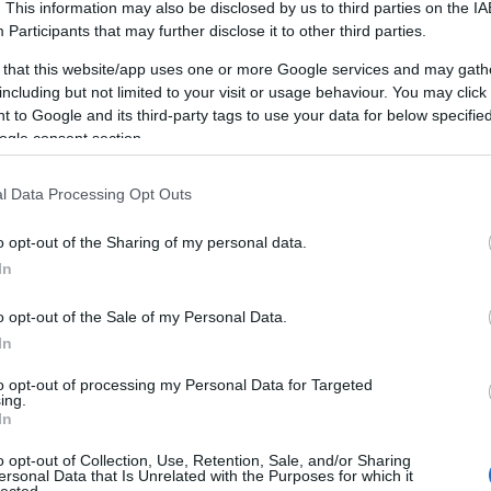
. This information may also be disclosed by us to third parties on the
IA
Participants
that may further disclose it to other third parties.
nnak azok a
sötét sikátorok
, ahová senki sem néz be
 that this website/app uses one or more Google services and may gath
iány, hibás attribúció, rosszul beállított események).
including but not limited to your visit or usage behaviour. You may click 
 to Google and its third-party tags to use your data for below specifi
eting konzultáció nem attól „AI", hogy mindenre ráírjuk,
ogle consent section.
s intelligencia. Attól az, hogy
az adatot, a tartalmat, a
l Data Processing Opt Outs
at és a döntéseket egyetlen rendszerként kezeli
— és
ál gyorsítónak, nagyítónak, és néha fémdetektornak.
o opt-out of the Sharing of my personal data.
In
o opt-out of the Sale of my Personal Data.
onzultáció célja nem az, hogy kapsz egy „szép
In
tációt".
to opt-out of processing my Personal Data for Targeted
, hogy kapj:
ing.
In
ta képet
(mi történik most),
o opt-out of Collection, Use, Retention, Sale, and/or Sharing
ersonal Data that Is Unrelated with the Purposes for which it
okozati logikát
(miért történik),
lected.