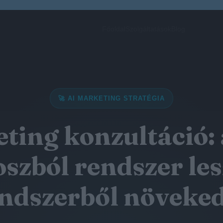
Főoldal
Szolgáltatások
Blog
🚀 AI MARKETING STRATÉGIA
ting konzultáció:
szból rendszer les
ndszerből növeke