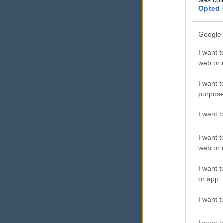
Opted 
prio
Google 
és 
I want t
web or d
I want t
Nem több 
purpose
I want 
I want t
web or d
I want t
Mikor
or app.
kérni
I want t
A legtöbbe
I want t