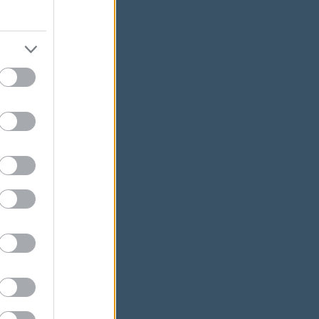
ációt
n".