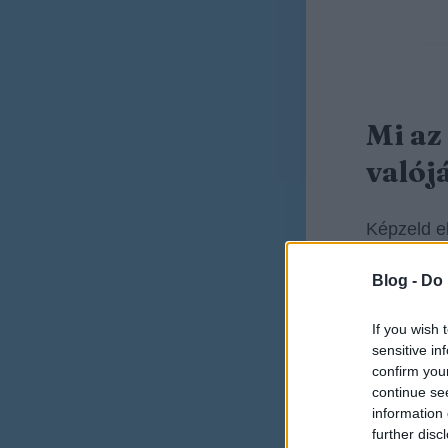
Mi az
valój
Képzeld e
Blog -
Do 
Vanna
visszat
If you wish 
sensitive in
Vanna
confirm you
continue se
pontsz
information 
further disc
Vanna