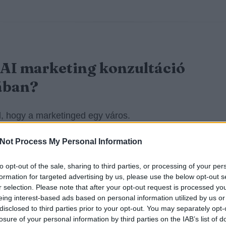
 AI marketing konzultáció
ában?
l, hogy a marketinged egy város.
Not Process My Personal Information
k
forgalmas utcák
(organikus csatornák, márka-keresés
érő vásárlók).
to opt-out of the sale, sharing to third parties, or processing of your per
formation for targeted advertising by us, please use the below opt-out s
k
dugók
(dráguló CPC, alacsony konverzió, gyenge min
r selection. Please note that after your opt-out request is processed y
eing interest-based ads based on personal information utilized by us or
ám).
disclosed to third parties prior to your opt-out. You may separately opt-
losure of your personal information by third parties on the IAB’s list of
k
eltévedt turisták
(rossz célzás, félreértett keresési sz