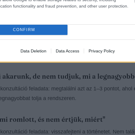
cation functionality and fraud prevention, and other user protection.
mozognak, de nem úgy, ahogy kellene. A leadek jönnek
 forgalom nő, de a bevétel nem. A hirdetés költ, de nem 
CONFIRM
 látogatókat, de a telefon nem csörög.
Data Deletion
Data Access
Privacy Policy
 tipikus helyzet:
i akarunk, de nem tudjuk, mi a legnagyobb
 konzultáció feladata: megtalálni azt az 1–3 pontot, ahol 
egnagyobbat tolja a rendszeren.
ami romlott, és nem értjük, miért"
 konzultáció feladata: visszafejteni a történetet. Nem talá