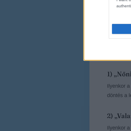
authenti
A számok 
rosszak. A
A SEO hoz
Van három
1) „Nőn
Ilyenkor a
döntés a l
2) „Val
Ilyenkor a