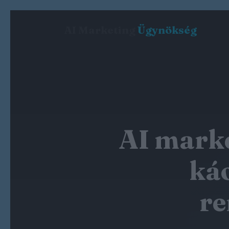
AI Marketing
Ügynökség
AI marke
káo
re