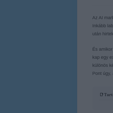
Az AI mar
Inkább lab
után hirte
És amiko
kap egy ex
különös k
Pont úgy,
📑 Tar