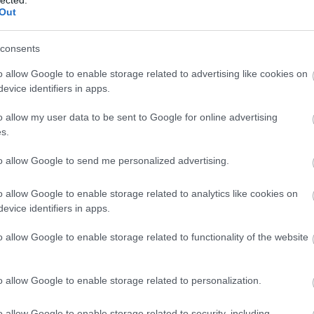
Out
ritási sorrendet
(mihez nyúlj először),
consents
egy
végrehajtható tervet
(mit csinálsz holnap reggel).
o allow Google to enable storage related to advertising like cookies on
evice identifiers in apps.
o allow my user data to be sent to Google for online advertising
információ.
Kevesebb zaj.
s.
to allow Google to send me personalized advertising.
o allow Google to enable storage related to analytics like cookies on
evice identifiers in apps.
o allow Google to enable storage related to functionality of the website
 érdemes AI marketing konzult
?
o allow Google to enable storage related to personalization.
n akkor keresnek tanácsadást, amikor valami „érthetetle
o allow Google to enable storage related to security, including