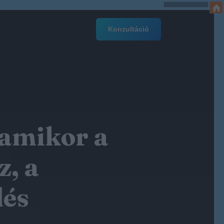
Konzultáció
 amikor a
z, a
dés