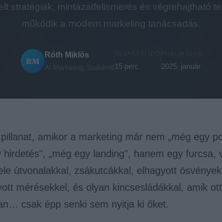
lt stratégiák, mintázatfelismerés és végrehajtható t
működik a modern marketing tanácsadás.
Róth Miklós
OLVASÁSI IDŐ
PUBLIKÁLVA
RM
15 perc
2025. január
AI Marketing Szakértő
 pillanat, amikor a marketing már nem „még egy po
hirdetés", „még egy landing", hanem egy furcsa, v
ele útvonalakkal, zsákutcákkal, elhagyott ösvények
ott mérésekkel, és olyan kincsesládákkal, amik ot
an… csak épp senki sem nyitja ki őket.