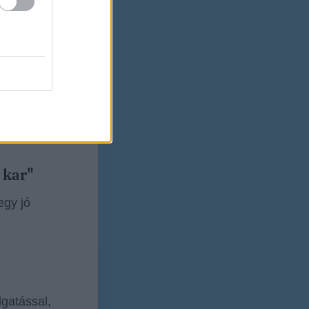
, de
ad vissza.
 kar"
egy jó
lgatással,