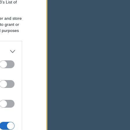
B’s List of
er and store
to grant or
ed purposes
 hogy
 közben