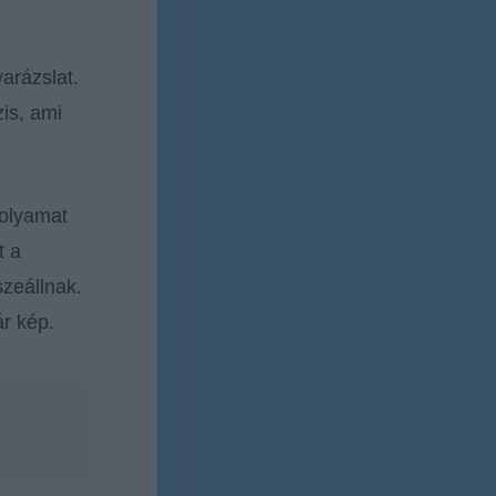
arázslat.
is, ami
folyamat
t a
zeállnak.
r kép.