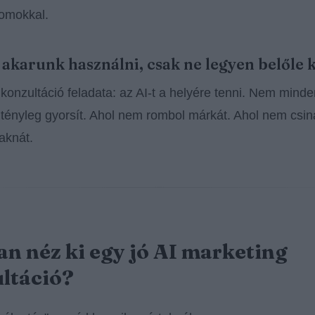
omokkal.
t akarunk használni, csak ne legyen belőle 
 konzultáció feladata: az AI-t a helyére tenni. Nem mind
tényleg gyorsít. Ahol nem rombol márkát. Ahol nem csin
 aknát.
n néz ki egy jó AI marketing
ltáció?