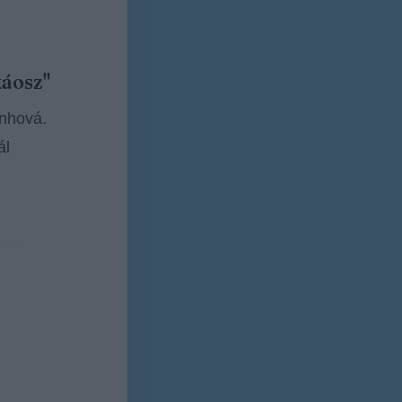
káosz"
enhová.
ál