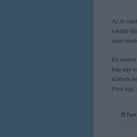
Az AI mar
Inkább lab
után hirte
És amiko
kap egy ex
különös k
Pont úgy,
📑 Tar