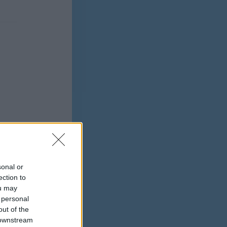
ek,
sonal or
ection to
őségi
ou may
 personal
out of the
 downstream
ándék).