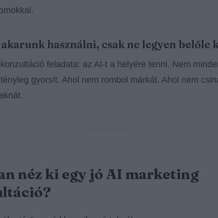
omokkal.
t akarunk használni, csak ne legyen belőle 
 konzultáció feladata: az AI-t a helyére tenni. Nem mind
tényleg gyorsít. Ahol nem rombol márkát. Ahol nem csin
 aknát.
n néz ki egy jó AI marketing
ltáció?