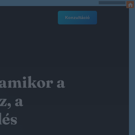
Konzultáció
 amikor a
z, a
dés