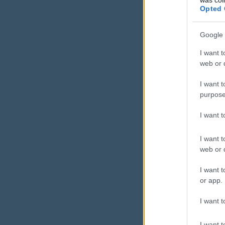
Opted 
prio
Google 
és 
I want t
web or d
I want t
Nem több 
purpose
I want 
I want t
web or d
I want t
Mikor
or app.
kérni
I want t
A legtöbbe
I want t