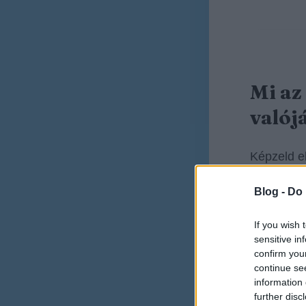
Mi az
valój
Képzeld e
Blog -
Do 
Vanna
visszat
If you wish 
sensitive in
Vanna
confirm you
continue se
pontsz
information 
further disc
Vanna