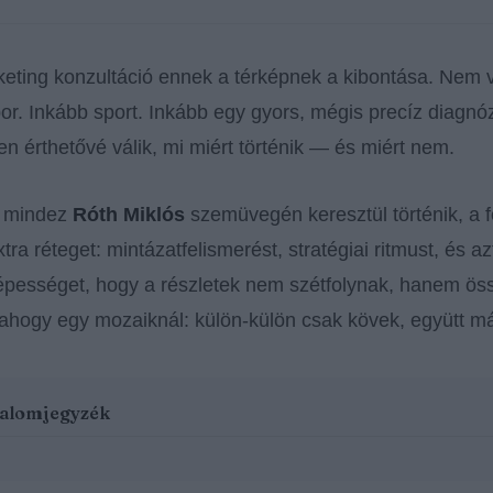
keting konzultáció ennek a térképnek a kibontása. Nem v
or. Inkább sport. Inkább egy gyors, mégis precíz diagnóz
len érthetővé válik, mi miért történik — és miért nem.
r mindez
Róth Miklós
szemüvegén keresztül történik, a 
tra réteget: mintázatfelismerést, stratégiai ritmust, és az
épességet, hogy a részletek nem szétfolynak, hanem öss
 ahogy egy mozaiknál: külön-külön csak kövek, együtt má
talomjegyzék