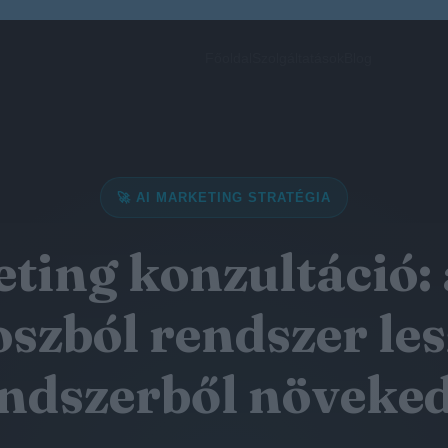
Főoldal
Szolgáltatások
Blog
🚀 AI MARKETING STRATÉGIA
ting konzultáció:
szból rendszer les
ndszerből növeke