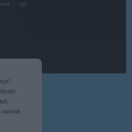
ervek — így
szt",
ibráló
kel,
t vannak