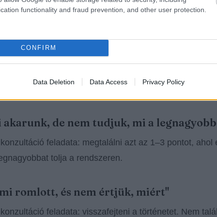
cation functionality and fraud prevention, and other user protection.
mozognak, de nem úgy, ahogy kellene. A leadek jönnek
 forgalom nő, de a bevétel nem. A hirdetés költ, de nem 
CONFIRM
 látogatókat, de a telefon nem csörög.
Data Deletion
Data Access
Privacy Policy
 tipikus helyzet:
i akarunk, de nem tudjuk, mi a legnagyobb
 konzultáció feladata: megtalálni azt az 1–3 pontot, ahol 
egnagyobbat tolja a rendszeren.
ami romlott, és nem értjük, miért"
 konzultáció feladata: visszafejteni a történetet. Nem talá