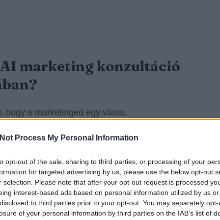
 AI marketing konzultáció
ában?
l, hogy a marketinged egy város.
Not Process My Personal Information
k
forgalmas utcák
(organikus csatornák, márka-keresés
érő vásárlók).
to opt-out of the sale, sharing to third parties, or processing of your per
formation for targeted advertising by us, please use the below opt-out s
k
dugók
(dráguló CPC, alacsony konverzió, gyenge min
r selection. Please note that after your opt-out request is processed y
eing interest-based ads based on personal information utilized by us or
ám).
disclosed to third parties prior to your opt-out. You may separately opt-
losure of your personal information by third parties on the IAB’s list of
k
eltévedt turisták
(rossz célzás, félreértett keresési sz