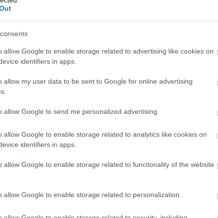
Out
ritási sorrendet
(mihez nyúlj először),
consents
egy
végrehajtható tervet
(mit csinálsz holnap reggel).
o allow Google to enable storage related to advertising like cookies on
evice identifiers in apps.
o allow my user data to be sent to Google for online advertising
információ.
Kevesebb zaj.
s.
to allow Google to send me personalized advertising.
o allow Google to enable storage related to analytics like cookies on
evice identifiers in apps.
o allow Google to enable storage related to functionality of the website
 érdemes AI marketing konzult
?
o allow Google to enable storage related to personalization.
n akkor keresnek tanácsadást, amikor valami „érthetetle
o allow Google to enable storage related to security, including