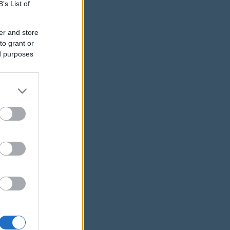
B’s List of
er and store
to grant or
ed purposes
 hogy
 közben