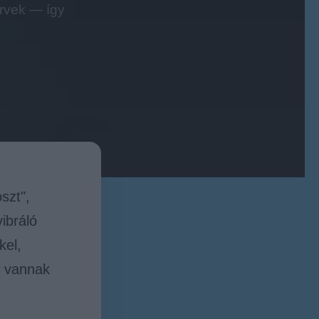
ervek — így
szt",
ibráló
kel,
t vannak