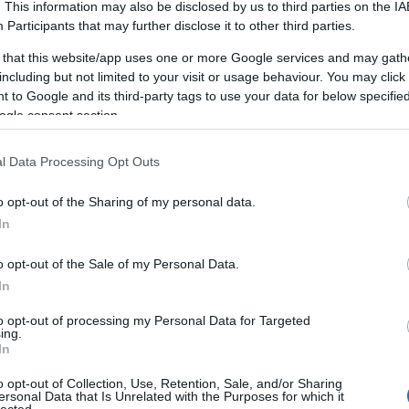
. This information may also be disclosed by us to third parties on the
IA
Participants
that may further disclose it to other third parties.
nnak azok a
sötét sikátorok
, ahová senki sem néz be
 that this website/app uses one or more Google services and may gath
iány, hibás attribúció, rosszul beállított események).
including but not limited to your visit or usage behaviour. You may click 
 to Google and its third-party tags to use your data for below specifi
eting konzultáció nem attól „AI", hogy mindenre ráírjuk,
ogle consent section.
s intelligencia. Attól az, hogy
az adatot, a tartalmat, a
l Data Processing Opt Outs
at és a döntéseket egyetlen rendszerként kezeli
— és
ál gyorsítónak, nagyítónak, és néha fémdetektornak.
o opt-out of the Sharing of my personal data.
In
o opt-out of the Sale of my Personal Data.
onzultáció célja nem az, hogy kapsz egy „szép
In
tációt".
to opt-out of processing my Personal Data for Targeted
, hogy kapj:
ing.
In
ta képet
(mi történik most),
o opt-out of Collection, Use, Retention, Sale, and/or Sharing
ersonal Data that Is Unrelated with the Purposes for which it
okozati logikát
(miért történik),
lected.