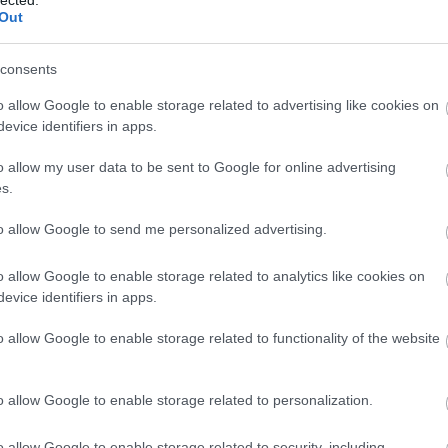
Out
ritási sorrendet
(mihez nyúlj először),
consents
egy
végrehajtható tervet
(mit csinálsz holnap reggel).
o allow Google to enable storage related to advertising like cookies on
evice identifiers in apps.
o allow my user data to be sent to Google for online advertising
információ.
Kevesebb zaj.
s.
to allow Google to send me personalized advertising.
o allow Google to enable storage related to analytics like cookies on
evice identifiers in apps.
o allow Google to enable storage related to functionality of the website
 érdemes AI marketing konzult
?
o allow Google to enable storage related to personalization.
n akkor keresnek tanácsadást, amikor valami „érthetetle
o allow Google to enable storage related to security, including