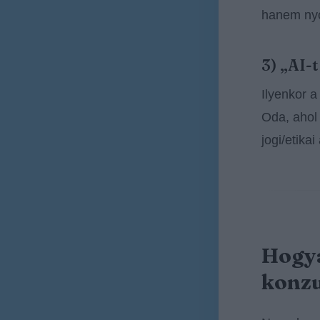
hanem ny
3) „AI-
Ilyenkor a
Oda, ahol 
jogi/etikai
Hogya
konzu