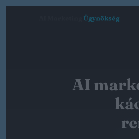
AI Marketing
Ügynökség
AI marke
káo
re