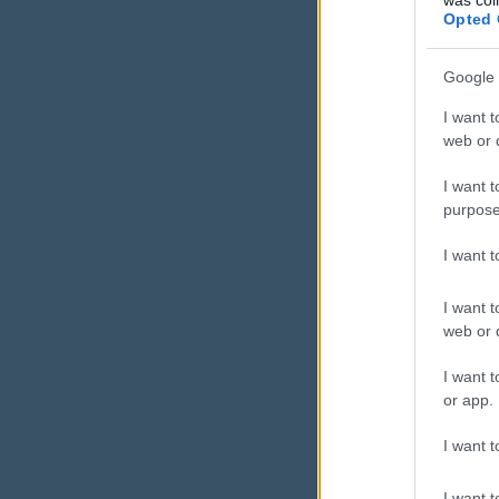
Opted 
prio
Google 
és 
I want t
web or d
I want t
Nem több 
purpose
I want 
I want t
web or d
I want t
Mikor
or app.
kérni
I want t
A legtöbbe
I want t