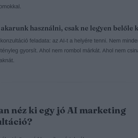
omokkal.
t akarunk használni, csak ne legyen belőle 
 konzultáció feladata: az AI-t a helyére tenni. Nem mind
tényleg gyorsít. Ahol nem rombol márkát. Ahol nem csin
 aknát.
n néz ki egy jó AI marketing
ltáció?