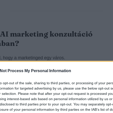
 AI marketing konzultáció
ában?
l, hogy a marketinged egy város.
Not Process My Personal Information
k
forgalmas utcák
(organikus csatornák, márka-keresés
érő vásárlók).
to opt-out of the sale, sharing to third parties, or processing of your per
formation for targeted advertising by us, please use the below opt-out s
k
dugók
(dráguló CPC, alacsony konverzió, gyenge min
r selection. Please note that after your opt-out request is processed y
eing interest-based ads based on personal information utilized by us or
ám).
disclosed to third parties prior to your opt-out. You may separately opt-
losure of your personal information by third parties on the IAB’s list of
k
eltévedt turisták
(rossz célzás, félreértett keresési sz