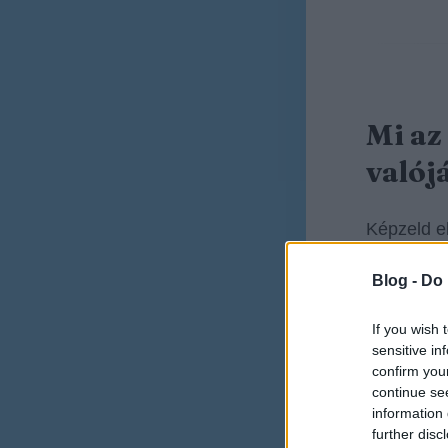
Mi az
valój
Képzeld e
Blog -
Do 
Vanna
visszat
If you wish 
sensitive in
Vanna
confirm you
continue se
pontsz
information 
further disc
Vanna