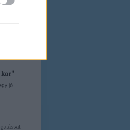
, de
ad vissza.
 kar"
egy jó
lgatással,