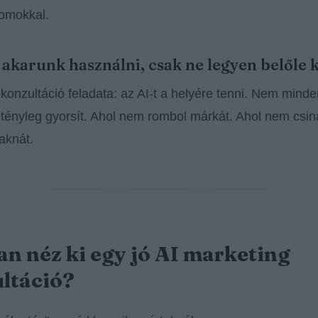
omokkal.
t akarunk használni, csak ne legyen belőle 
 konzultáció feladata: az AI-t a helyére tenni. Nem mind
tényleg gyorsít. Ahol nem rombol márkát. Ahol nem csin
 aknát.
n néz ki egy jó AI marketing
ltáció?