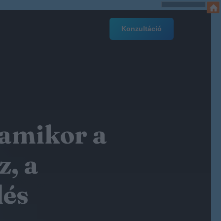
Konzultáció
 amikor a
z, a
dés