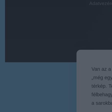
Adatvezére
Van az a
„még egy 
térkép. T
félbehagy
a sarokb