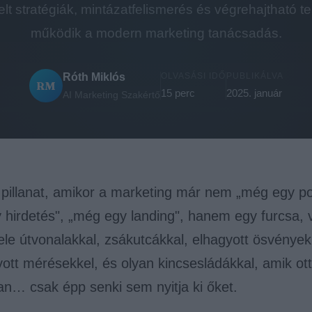
lt stratégiák, mintázatfelismerés és végrehajtható t
működik a modern marketing tanácsadás.
Róth Miklós
OLVASÁSI IDŐ
PUBLIKÁLVA
RM
15 perc
2025. január
AI Marketing Szakértő
 pillanat, amikor a marketing már nem „még egy po
hirdetés", „még egy landing", hanem egy furcsa, v
ele útvonalakkal, zsákutcákkal, elhagyott ösvények
ott mérésekkel, és olyan kincsesládákkal, amik ot
an… csak épp senki sem nyitja ki őket.