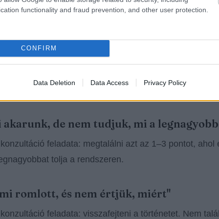
cation functionality and fraud prevention, and other user protection.
mozognak, de nem úgy, ahogy kellene. A leadek jönnek
 forgalom nő, de a bevétel nem. A hirdetés költ, de nem 
CONFIRM
 látogatókat, de a telefon nem csörög.
Data Deletion
Data Access
Privacy Policy
 tipikus helyzet:
i akarunk, de nem tudjuk, mi a legnagyobb
 konzultáció feladata: megtalálni azt az 1–3 pontot, ahol 
egnagyobbat tolja a rendszeren.
ami romlott, és nem értjük, miért"
 konzultáció feladata: visszafejteni a történetet. Nem talá