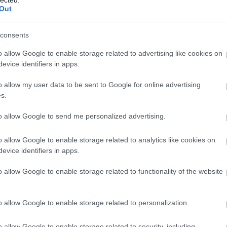
Out
ritási sorrendet
(mihez nyúlj először),
consents
egy
végrehajtható tervet
(mit csinálsz holnap reggel).
o allow Google to enable storage related to advertising like cookies on
evice identifiers in apps.
o allow my user data to be sent to Google for online advertising
információ.
Kevesebb zaj.
s.
to allow Google to send me personalized advertising.
o allow Google to enable storage related to analytics like cookies on
evice identifiers in apps.
o allow Google to enable storage related to functionality of the website
 érdemes AI marketing konzult
?
o allow Google to enable storage related to personalization.
n akkor keresnek tanácsadást, amikor valami „érthetetle
o allow Google to enable storage related to security, including