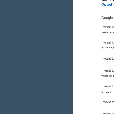
Opted 
prio
Google 
és 
I want t
web or d
I want t
Nem több 
purpose
I want 
I want t
web or d
I want t
Mikor
or app.
kérni
I want t
A legtöbbe
I want t