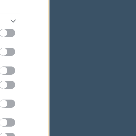
ációt
n".