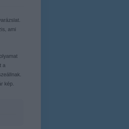
arázslat.
is, ami
folyamat
t a
zeállnak.
r kép.