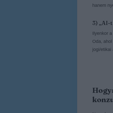
hanem ny
3) „AI-
Ilyenkor a
Oda, ahol 
jogi/etikai
Hogya
konzu