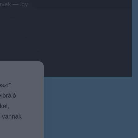
ervek — így
szt",
ibráló
kel,
t vannak