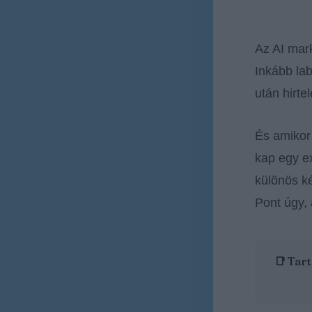
Az AI mar
Inkább lab
után hirte
És amiko
kap egy ex
különös k
Pont úgy,
📑 Tar