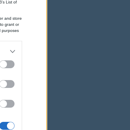
B’s List of
er and store
to grant or
ed purposes
 hogy
 közben