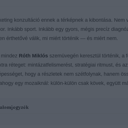
keting konzultáció ennek a térképnek a kibontása. Nem v
or. Inkább sport. Inkább egy gyors, mégis precíz diagnóz
len érthetővé válik, mi miért történik — és miért nem.
r mindez
Róth Miklós
szemüvegén keresztül történik, a 
tra réteget: mintázatfelismerést, stratégiai ritmust, és az
épességet, hogy a részletek nem szétfolynak, hanem öss
 ahogy egy mozaiknál: külön-külön csak kövek, együtt má
talomjegyzék