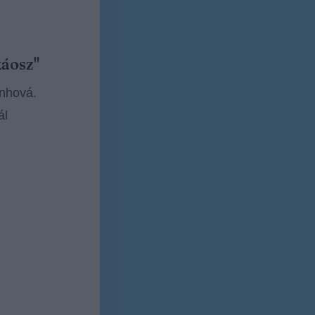
káosz"
enhová.
ál