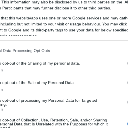
. This information may also be disclosed by us to third parties on the
IA
Participants
that may further disclose it to other third parties.
nnak azok a
sötét sikátorok
, ahová senki sem néz be
 that this website/app uses one or more Google services and may gath
iány, hibás attribúció, rosszul beállított események).
including but not limited to your visit or usage behaviour. You may click 
 to Google and its third-party tags to use your data for below specifi
eting konzultáció nem attól „AI", hogy mindenre ráírjuk,
ogle consent section.
s intelligencia. Attól az, hogy
az adatot, a tartalmat, a
l Data Processing Opt Outs
at és a döntéseket egyetlen rendszerként kezeli
— és
ál gyorsítónak, nagyítónak, és néha fémdetektornak.
o opt-out of the Sharing of my personal data.
In
o opt-out of the Sale of my Personal Data.
onzultáció célja nem az, hogy kapsz egy „szép
In
tációt".
to opt-out of processing my Personal Data for Targeted
, hogy kapj:
ing.
In
ta képet
(mi történik most),
o opt-out of Collection, Use, Retention, Sale, and/or Sharing
ersonal Data that Is Unrelated with the Purposes for which it
okozati logikát
(miért történik),
lected.