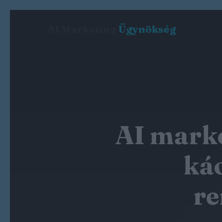
AI Marketing
Ügynökség
AI marke
káo
re