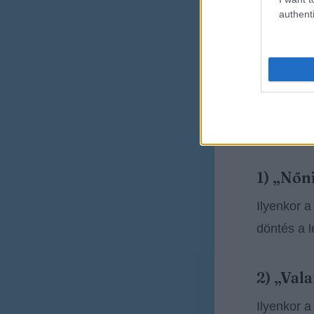
authenti
A számok 
rosszak. A
A SEO hoz
Van három
1) „Nőn
Ilyenkor a
döntés a l
2) „Val
Ilyenkor a