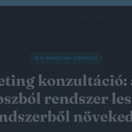
Főoldal
Szolgáltatások
Blog
🚀 AI MARKETING STRATÉGIA
ting konzultáció:
szból rendszer les
ndszerből növeke